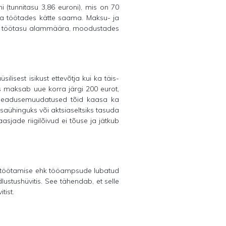
(tunnitasu 3,86 euroni), mis on 70
aga töötades kätte saama. Maksu- ja
isid töötasu alammäära, moodustades
ilisest isikust ettevõtja kui ka täis-
s maksab uue korra järgi 200 eurot,
. Seadusemuudatused tõid kaasa ka
aühinguks või aktsiaseltsiks tasuda
asjade riigilõivud ei tõuse ja jätkub
se töötamise ehk tööampsude lubatud
lustushüvitis. See tähendab, et selle
tist.