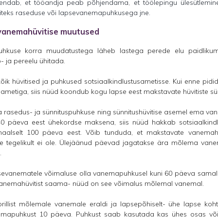
hendab, et tööandja peab põhjendama, et töölepingu ülesütlemine
äiteks raseduse või lapsevanemapuhkusega jne.
vanemahüvitise muutused
uhkuse korra muudatustega läheb lastega perede elu paidlikum
 ja pereelu ühitada.
kõik hüvitised ja puhkused sotsiaalkindlustusametisse. Kui enne pidi
sametiga, siis nüüd koondub kogu lapse eest makstavate hüvitiste s
rasedus- ja sünnituspuhkuse ning sünnitushüvitise asemel ema vane
 140 päeva eest ühekordse maksena, siis nüüd hakkab sotsiaalk
aalselt 100 päeva eest. Võib tunduda, et makstavate vanemah
 see tegelikult ei ole. Ülejäänud päevad jagatakse ära mõlema va
.
evanematele võimaluse olla vanemapuhkusel kuni 60 päeva samal a
anemahüvitist saama- nüüd on see võimalus mõlemal vanemal.
rillist mõlemale vanemale eraldi ja lapsepõhiselt- ühe lapse koh
nemapuhkust 10 päeva. Puhkust saab kasutada kas ühes osas v