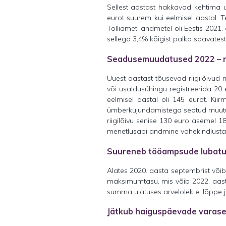
Sellest aastast hakkavad kehtima 
eurot suurem kui eelmisel aastal. 
Tolliameti andmetel oli Eestis 202
sellega 3,4% kõigist palka saavatest
Seadusemuudatused 2022 – ri
Uuest aastast tõusevad riigilõivud ri
või usaldusühingu registreerida 20
eelmisel aastal oli 145 eurot. K
ümberkujundamistega seotud muutuse
riigilõivu senise 130 euro asemel 18
menetlusabi andmine vähekindlustat
Suureneb tööampsude lubatu
Alates 2020. aasta septembrist või
maksimumtasu, mis võib 2022. aastal 
summa ulatuses arvelolek ei lõppe ja
Jätkub haiguspäevade varas