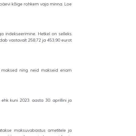
 päevi kõige rohkem vaja minna. Loe
a indekseerimine. Hetkel on selleks
ab vastavalt 258,72 ja 453,90 eurot
ba maksed ning neid makseid enam
hk kuni 2023. aasta 30. aprillini ja
tatakse maksuvabastus ametitele ja