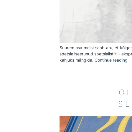
Suurem osa meist saab aru, et kõiges
spetsialiseerunud spetsialistilt – eks
kahjuks mängida.
Continue reading
O
S