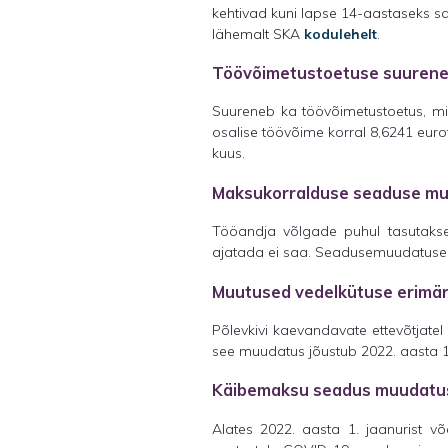
kehtivad kuni lapse 14-aastaseks s
lähemalt SKA
kodulehelt
.
Töövõimetustoetuse suuren
Suureneb ka töövõimetustoetus, mil
osalise töövõime korral 8,6241 eur
kuus.
Maksukorralduse seaduse m
Tööandja võlgade puhul tasutaks
ajatada ei saa. Seadusemuudatused j
Muutused vedelkütuse erimä
Põlevkivi kaevandavate ettevõtjatel
see muudatus jõustub 2022. aasta 1.
Käibemaksu seadus muudatus 
Alates 2022. aasta 1. jaanurist v