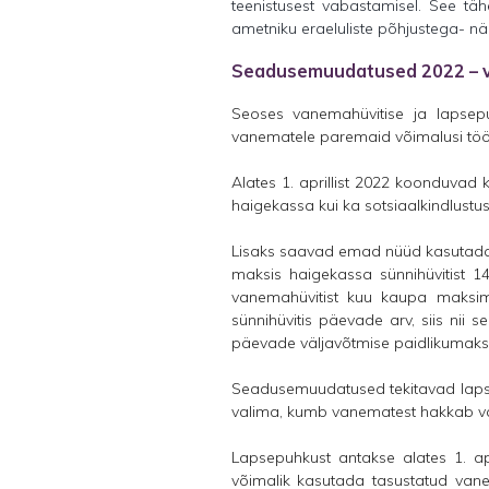
teenistusest vabastamisel. See tä
ametniku eraeluliste põhjustega- n
Seadusemuudatused 2022 – 
Seoses vanemahüvitise ja lapsep
vanematele paremaid võimalusi töö-
Alates 1. aprillist 2022 koonduvad 
haigekassa kui ka sotsiaalkindlustu
Lisaks saavad emad nüüd kasutada 
maksis haigekassa sünnihüvitist
vanemahüvitist kuu kaupa maksim
sünnihüvitis päevade arv, siis nii
päevade väljavõtmise paidlikumaks
Seadusemuudatused tekitavad laps
valima, kumb vanematest hakkab v
Lapsepuhkust antakse alates 1. ap
võimalik kasutada tasustatud va