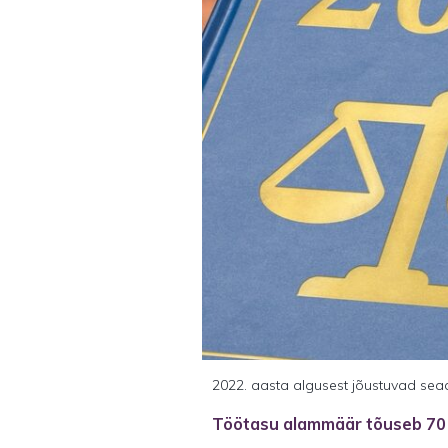
2022. aasta algusest jõustuvad sead
Töötasu alammäär tõuseb 70 