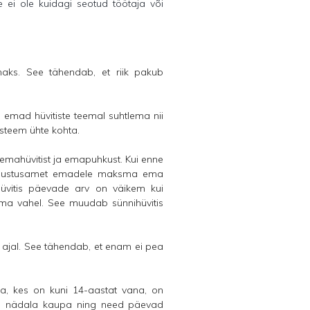
 ei ole kuidagi seotud töötaja või
aks. See tähendab, et riik pakub
d emad hüvitiste teemal suhtlema nii
üsteem ühte kohta.
mahüvitist ja emapuhkust. Kui enne
indlustusamet emadele maksma ema
üvitis päevade arv on väikem kui
nema vahel. See muudab sünnihüvitis
jal. See tähendab, et enam ei pea
ta, kes on kuni 14-aastat vana, on
õi nädala kaupa ning need päevad