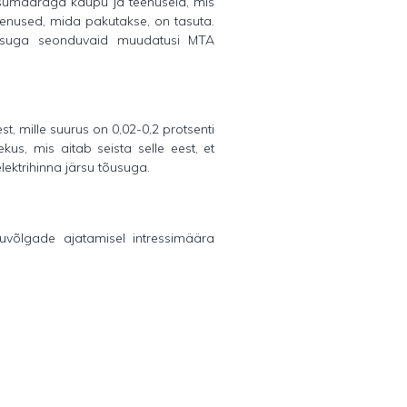
sumääraga kaupu ja teenuseid, mis
enused, mida pakutakse, on tasuta.
maksuga seonduvaid muudatusi MTA
, mille suurus on 0,02-0,2 protsenti
us, mis aitab seista selle eest, et
lektrihinna järsu tõusuga.
uvõlgade ajatamisel intressimäära