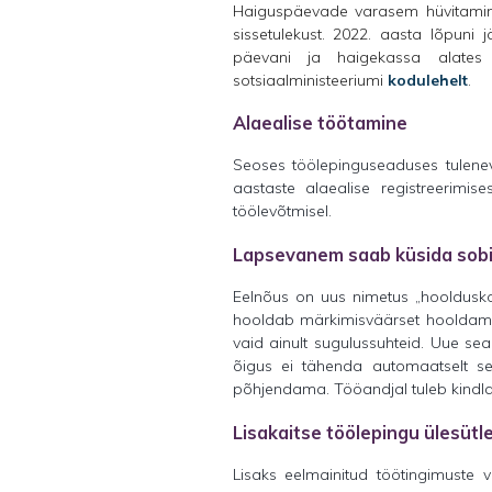
Haiguspäevade varasem hüvitamine
sissetulekust. 2022. aasta lõpuni
päevani ja haigekassa alates 
sotsiaalministeeriumi
kodulehelt
.
Alaealise töötamine
Seoses töölepinguseaduses tulenev
aastaste alaealise registreerimis
töölevõtmisel.
Lapsevanem saab küsida sobi
Eelnõus on uus nimetus „hoolduskoh
hooldab märkimisväärset hooldamist 
vaid ainult sugulussuhteid. Uue se
õigus ei tähenda automaatselt s
põhjendama. Tööandjal tuleb kindlas
Lisakaitse töölepingu ülesütl
Lisaks eelmainitud töötingimuste 