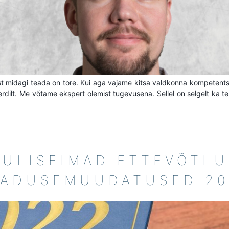
t midagi teada on tore. Kui aga vajame kitsa valdkonna kompetentsi,
perdilt. Me võtame ekspert olemist tugevusena. Sellel on selgelt ka t
LULISEIMAD ETTEVÕTLU
EADUSEMUUDATUSED 20