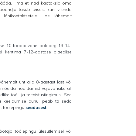
 jääda, ilma et nad kaotaksid oma
ööandja tasub teisest kuni viienda
ähikontaktsetele. Loe lähemalt
takse 10-tööpäevane ooteaeg 13-14-
agi kehtima 7-12-aastase alaealise
ähemalt üht alla 8-aastast last või
i mõelda hooldamist vajava isiku all
ike töö- ja teenistustingimusi. See
ga keeldumise puhul peab ta seda
lt töölepingu
seadusest
.
ötaja töölepingu ülesütlemisel või