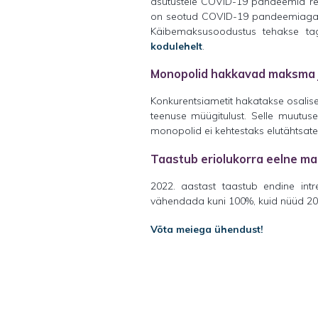
asutustele COVID-19 pandeemia re
on seotud COVID-19 pandeemiaga ni
Käibemaksusoodustus tehakse tag
kodulehelt
.
Monopolid hakkavad maksma j
Konkurentsiametit hakatakse osalise
teenuse müügitulust. Selle muutuse
monopolid ei kehtestaks elutähtsate 
Taastub eriolukorra eelne m
2022. aastast taastub endine int
vähendada kuni 100%, kuid nüüd 202
Võta meiega ühendust!