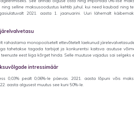
ageerimiseks. See annab õiguse osta ning importida 0%-lise mak
ng selline maksusoodustus kehtib juhul, kui need kaubad ning te
asiulatuvalt 2021. aasta 1. jaanuarini. Uuri lähemalt käibe
ärelvalvetasu
lt rahastama monopoolsetelt ettevõtetelt laekunud järelevalvetasudest
ga tahetakse tagada tarbijat ja konkurentsi kaitsva asutuse võimek
teenuste eest liiga kõrget hinda. Selle muutuse vajadus sai selgeks e
aksuvõlgade intressimäär
ress 0,03% pealt 0,06%-le päevas. 2021. aasta lõpuni võis maks
2. aasta algusest muutus see kuni 50%-le.