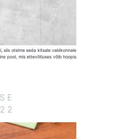
 siis otsime seda kitsale valdkonnale
eine pool, mis ettevõtluses võib hoopis
SE
22