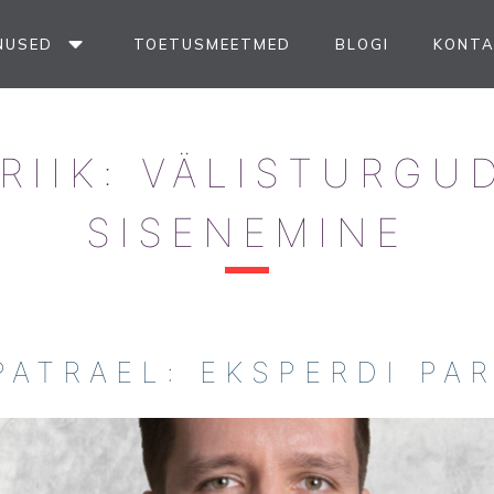
NUSED
TOETUSMEETMED
BLOGI
KONT
RIIK:
VÄLISTURGU
SISENEMINE
 PATRAEL: EKSPERDI PA