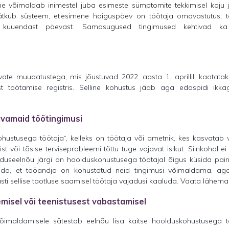
 võimaldab inimestel juba esimeste sümptomite tekkimisel koju
 jätkub süsteem, et esimene haiguspäev on töötaja omavastutus, t
kuuendast päevast. Samasugused tingimused kehtivad ka l
ate muudatustega, mis jõustuvad 2022. aasta 1. aprillil, kaota
est töötamise registris. Selline kohustus jääb aga edaspidi ikk
vamaid töötingimusi
ustusega töötaja“, kelleks on töötaja või ametnik, kes kasvatab v
või tõsise terviseprobleemi tõttu tuge vajavat isikut. Siinkohal e
aduseelnõu järgi on hoolduskohustusega töötajal õigus küsida paindl
eda, et tööandja on kohustatud neid tingimusi võimaldama, a
ti sellise taotluse saamisel töötaja vajadusi kaaluda. Vaata lähema
emisel või teenistusest vabastamisel
võimaldamisele sätestab eelnõu lisa kaitse hoolduskohustusega tö