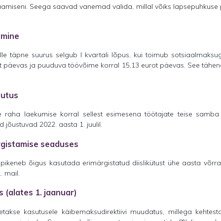
aamiseni. Seega saavad vanemad valida, millal võiks lapsepuhkuse
emine
le täpne suurus selgub I kvartali lõpus, kui toimub sotsiaalmaksug
ot päevas ja puuduva töövõime korral 15,13 eurot päevas. See tähend
uutus
e raha laekumise korral sellest esimesena töötajate teise sam
õustuvad 2022. aasta 1. juulil.
rgistamise seaduses
 pikeneb õigus kasutada erimärgistatud diislikütust ühe aasta võrra e
 mail.
(alates 1. jaanuar)
õetakse kasutusele käibemaksudirektiivi muudatus, millega kehtes