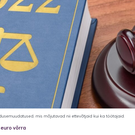
usemuudatused, mis mõjutavad nii ettevõtjaid kui ka töötajaid.
euro võrra