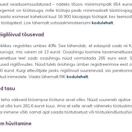
uued seadusemuudatused – näiteks tõusis miinimumpalk 654 euroni 
Tegemist on töötasuga, mille töötaja peab minimaalselt täistööaj
1. aasta esimesel kaheksal kuul 16 900 täisajaga töötajat, kes teen
 töötajatest. Loe lähemalt sotsiaalministeeriumi
kodulehelt
.
igilõivud tõusevad
iklikes registrites umbes 40%. See tähendab, et edaspidi saab nii füüs
 euroga, mis varem oli 13 eurot. Osaühingu loomine tavamenetluse
iirmenetluse teel saab osaühingu nüüd vormistada 265 euro eest
d riigilõivudes. Nüüd tuleb äriühingu ümber registreerimise eest os
0 eurot. Kuigi ettevõtjate jaoks riigilõivud suurenevad, siis perekonna
ud inimestele. Vaata lähemalt RIK
kodulehelt
.
d tasu
b teha väikseid tööampse töötuna arvel olles. Nüüd suureneb ajuti
olla kuni 261,6 eurot kuus, ilma et selle arvelt väheneks töötuskind
 inimene võib samal ajal saada töötutoetust või töötuskindlustushüvi
em hüvitamine