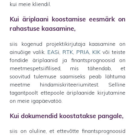
kui meie kliendil.
Kui äriplaani koostamise eesmärk on
rahastuse kaasamine
,
siis kogenud projektikirjutaja kaasamine on
ainuõige valik.
EAS
i,
RTK
,
PRIA
,
KIK
või teiste
fondide äriplaanid ja finantsprognoosid on
meetmespetsiifilised, mis tähendab, et
soovitud tulemuse saamiseks peab lähtuma
meetme hindamiskriteeriumitest. Selline
tagantpoolt ettepoole äriplaanide kirjutamine
on meie igapäevatöö.
Kui dokumendid koostatakse pangale
,
siis on oluline, et ettevõtte finantsprognoosid