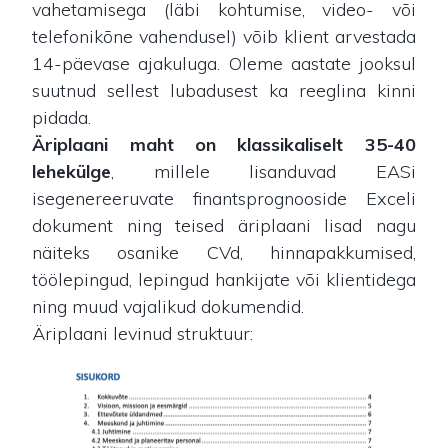
vahetamisega (läbi kohtumise, video- või
telefonikõne vahendusel) võib klient arvestada
14-päevase ajakuluga. Oleme aastate jooksul
suutnud sellest lubadusest ka reeglina kinni
pidada.
Äriplaani maht on klassikaliselt 35-40
lehekülge
, millele lisanduvad EASi
isegenereeruvate finantsprognooside Exceli
dokument ning teised äriplaani lisad nagu
näiteks osanike CVd, hinnapakkumised,
töölepingud, lepingud hankijate või klientidega
ning muud vajalikud dokumendid.
Äriplaani levinud struktuur: