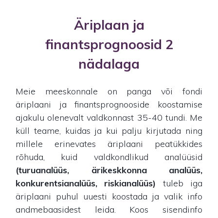
Äriplaan ja
finantsprognoosid 2
nädalaga
Meie meeskonnale on panga või fondi
äriplaani ja finantsprognooside koostamise
ajakulu olenevalt valdkonnast 35-40 tundi. Me
küll teame, kuidas ja kui palju kirjutada ning
millele erinevates äriplaani peatükkides
rõhuda, kuid valdkondlikud analüüsid
(turuanalüüs, ärikeskkonna analüüs,
konkurentsianalüüs, riskianalüüs)
tuleb iga
äriplaani puhul uuesti koostada ja valik info
andmebaasidest leida. Koos sisendinfo