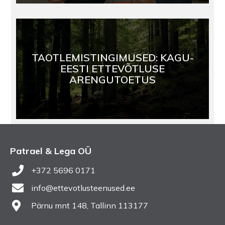
TAOTLEMISTINGIMUSED: KAGU-
EESTI ETTEVÕTLUSE
ARENGUTOETUS
Patrael & Lega OÜ
+372 5696 0171
info@ettevotlusteenused.ee
Pärnu mnt 148, Tallinn 113177