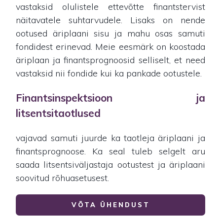
vastaksid olulistele ettevõtte finantstervist
näitavatele suhtarvudele. Lisaks on nende
ootused äriplaani sisu ja mahu osas samuti
fondidest erinevad. Meie eesmärk on koostada
äriplaan ja finantsprognoosid selliselt, et need
vastaksid nii fondide kui ka pankade ootustele.
Finantsinspektsioon ja
litsentsitaotlused
vajavad samuti juurde ka taotleja äriplaani ja
finantsprognoose. Ka seal tuleb selgelt aru
saada litsentsiväljastaja ootustest ja äriplaani
soovitud rõhuasetusest.
VÕTA ÜHENDUST