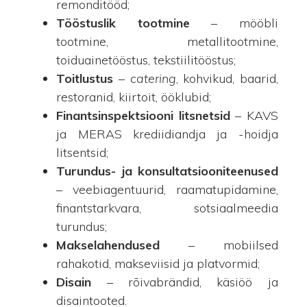
remonditööd;
Tööstuslik tootmine
– mööbli
tootmine, metallitootmine,
toiduainetööstus, tekstiilitööstus;
Toitlustus
–
catering
, kohvikud, baarid,
restoranid, kiirtoit, ööklubid;
Finantsinspektsiooni litsnetsid
– KAVS
ja MERAS krediidiandja ja -hoidja
litsentsid;
Turundus- ja konsultatsiooniteenused
– veebiagentuurid, raamatupidamine,
finantstarkvara, sotsiaalmeedia
turundus;
Makselahendused
– mobiilsed
rahakotid, makseviisid ja platvormid;
Disain
– rõivabrändid, käsiöö ja
disaintooted.