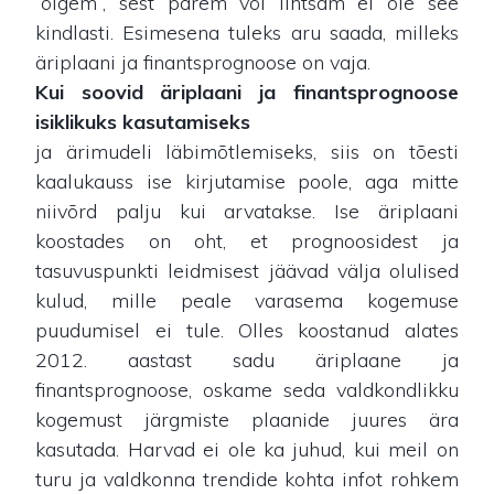
“õigem”, sest parem või lihtsam ei ole see
kindlasti. Esimesena tuleks aru saada, milleks
äriplaani ja finantsprognoose on vaja.
Kui soovid äriplaani ja finantsprognoose
isiklikuks kasutamiseks
ja ärimudeli läbimõtlemiseks, siis on tõesti
kaalukauss ise kirjutamise poole, aga mitte
niivõrd palju kui arvatakse. Ise äriplaani
koostades on oht, et prognoosidest ja
tasuvuspunkti leidmisest jäävad välja olulised
kulud, mille peale varasema kogemuse
puudumisel ei tule. Olles koostanud alates
2012. aastast sadu äriplaane ja
finantsprognoose, oskame seda valdkondlikku
kogemust järgmiste plaanide juures ära
kasutada. Harvad ei ole ka juhud, kui meil on
turu ja valdkonna trendide kohta infot rohkem