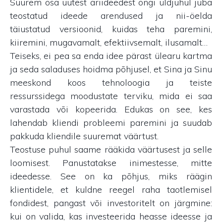
Suurem osa uutest äriideedest ongi üldjuhul juba
teostatud ideede arendused ja nii-öelda
täiustatud versioonid, kuidas teha paremini,
kiiremini, mugavamalt, efektiivsemalt, ilusamalt…
Teiseks, ei pea sa enda idee pärast ülearu kartma
ja seda saladuses hoidma põhjusel, et Sina ja Sinu
meeskond koos tehnoloogia ja teiste
ressurssidega moodustate terviku, mida ei saa
varastada või kopeerida. Edukas on see, kes
lahendab kliendi probleemi paremini ja suudab
pakkuda kliendile suuremat väärtust.
Teostuse puhul saame rääkida väärtusest ja selle
loomisest. Panustatakse inimestesse, mitte
ideedesse. See on ka põhjus, miks räägin
klientidele, et kuldne reegel raha taotlemisel
fondidest, pangast või investoritelt on järgmine:
kui on valida, kas investeerida heasse ideesse ja