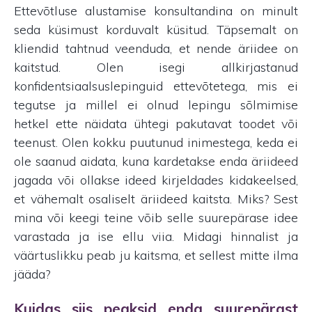
Ettevõtluse alustamise konsultandina on minult
seda küsimust korduvalt küsitud. Täpsemalt on
kliendid tahtnud veenduda, et nende äriidee on
kaitstud. Olen isegi allkirjastanud
konfidentsiaalsuslepinguid ettevõtetega, mis ei
tegutse ja millel ei olnud lepingu sõlmimise
hetkel ette näidata ühtegi pakutavat toodet või
teenust. Olen kokku puutunud inimestega, keda ei
ole saanud aidata, kuna kardetakse enda äriideed
jagada või ollakse ideed kirjeldades kidakeelsed,
et vähemalt osaliselt äriideed kaitsta. Miks? Sest
mina või keegi teine võib selle suurepärase idee
varastada ja ise ellu viia. Midagi hinnalist ja
väärtuslikku peab ju kaitsma, et sellest mitte ilma
jääda?
Kuidas siis peaksid enda suurepärast