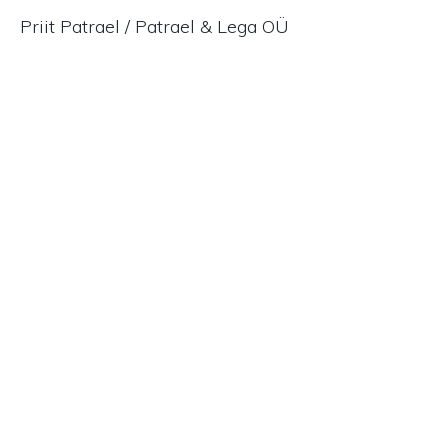
Priit Patrael / Patrael & Lega OÜ
Võta ühendust!
LIITU UUDISKIRJAGA
LIITU