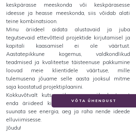
keskpärasse meeskonda või keskpärasesse
ideesse ja heasse meeskonda, siis võidab alati
teine kombinatsioon.
Minu äriideel aidata alustavaid ja juba
tegutsevaid ettevõtteid projektide kirjutamisel ja
kapitali kaasamisel ei ole väärtust.
Aastatepikkune kogemus, valdkondlikud
teadmised ja kvaliteetse täisteenuse pakkumine
loovad meie klientidele väärtuse, mille
tulemusena jõuame selle aasta jooksul mitme
saja koostatud projektiplaanini.
Kokkuvõtvalt kutsun üles saama üle kartusest
VÕTA ÜHENDUST
enda äriideed kiivalt kaitsta ja selle asemel
suunata see energia, aeg ja raha nende ideede
elluviimisesse.
Jõudu!