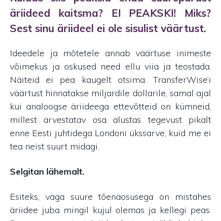
äriideed kaitsma? EI PEAKSKI! Miks?
Sest sinu äriideel ei ole sisulist väärtust.
Ideedele ja mõtetele annab väärtuse inimeste
võimekus ja oskused need ellu viia ja teostada.
Näiteid ei pea kaugelt otsima. TransferWise’i
väärtust hinnatakse miljardile dollarile, samal ajal
kui analoogse äriideega ettevõtteid on kümneid,
millest arvestatav osa alustas tegevust pikalt
enne Eesti juhtidega Londoni ükssarve, kuid me ei
tea neist suurt midagi.
Selgitan lähemalt.
Esiteks, väga suure tõenäosusega on mistahes
äriidee juba mingil kujul olemas ja kellegi peas.